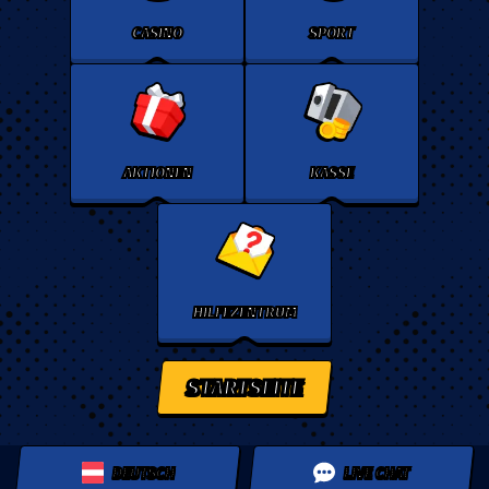
CASINO
SPORT
AKTIONEN
KASSE
HILFEZENTRUM
STARTSEITE
DEUTSCH
LIVE CHAT